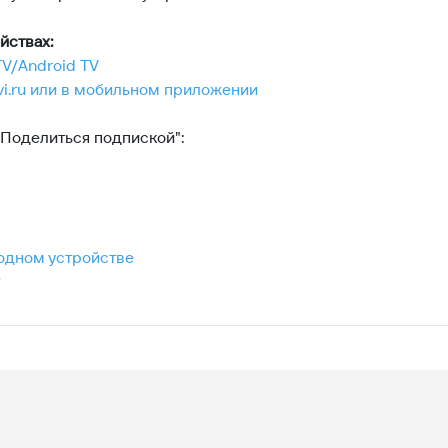
йствах:
TV/Android TV
ivi.ru или в мобильном приложении
"Поделиться подпиской":
 одном устройстве
?