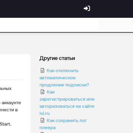
Другие статьи
Как отключить
автоматическое
продление подписки?
льных
Как
зарегистрироваться или
 аккаунте
авторизоваться на сайте
енести в
ivi.ru
Как сохранить лог
tart.
плеера