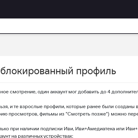
заблокированный профиль
ное смотрение, один аккаунт мог добавить до 4 дополните
зя, и те взрослые профили, которые ранее были созданы в
орию просмотров, фильмы из "Смотреть позже") можно пер
лько при наличии подписки Иви, Иви+Амедиатека или Иви+S
аунт на различных устройствах: