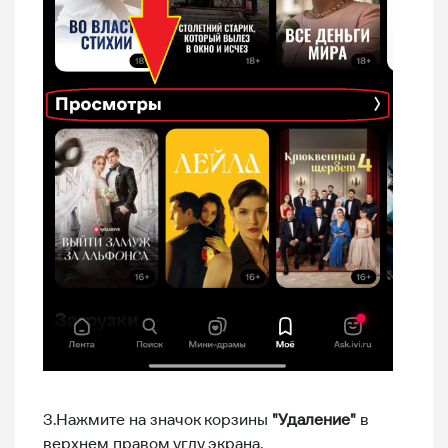
3.Нажмите на значок корзины
"Удаление"
в
верхнем правом углу экрана.